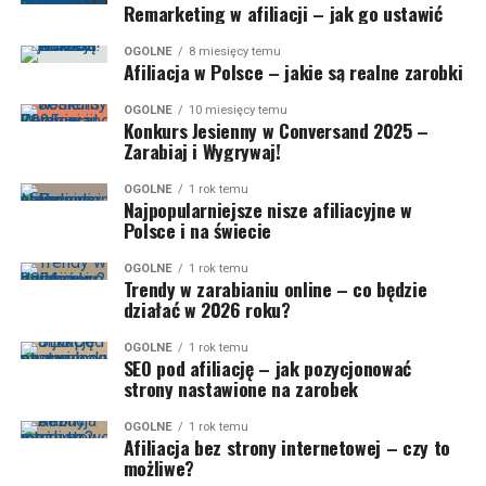
Remarketing w afiliacji – jak go ustawić
OGÓLNE
8 miesięcy temu
Afiliacja w Polsce – jakie są realne zarobki
OGÓLNE
10 miesięcy temu
Konkurs Jesienny w Conversand 2025 –
Zarabiaj i Wygrywaj!
OGÓLNE
1 rok temu
Najpopularniejsze nisze afiliacyjne w
Polsce i na świecie
OGÓLNE
1 rok temu
Trendy w zarabianiu online – co będzie
działać w 2026 roku?
OGÓLNE
1 rok temu
SEO pod afiliację – jak pozycjonować
strony nastawione na zarobek
OGÓLNE
1 rok temu
Afiliacja bez strony internetowej – czy to
możliwe?