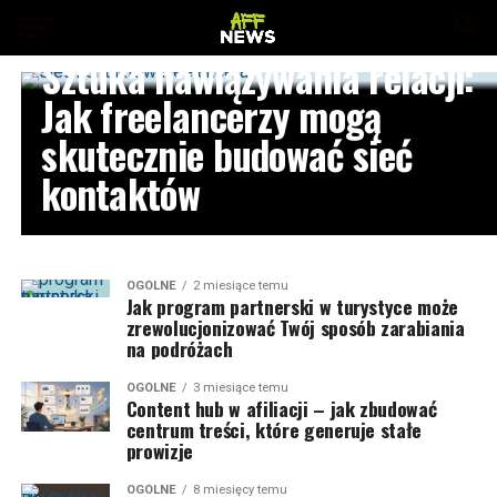
OGÓLNE
Sztuka nawiązywania relacji:
Jak freelancerzy mogą
skutecznie budować sieć
kontaktów
OGÓLNE
2 miesiące temu
Jak program partnerski w turystyce może
zrewolucjonizować Twój sposób zarabiania
na podróżach
OGÓLNE
3 miesiące temu
Content hub w afiliacji – jak zbudować
centrum treści, które generuje stałe
prowizje
OGÓLNE
8 miesięcy temu