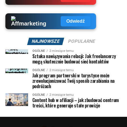
Odwiedź
NAJNOWSZE
POPULARNE
OGÓLNE
2 miesiące temu
Sztuka nawiązywania relacji: Jak freelancerzy
mogą skutecznie budować sieć kontaktów
OGÓLNE
2 miesiące temu
Jak program partnerski w turystyce może
zrewolucjonizować Twój sposób zarabiania na
podróżach
OGÓLNE
2 miesiące temu
Content hub w afiliacji – jak zbudować centrum
treści, które generuje stałe prowizje