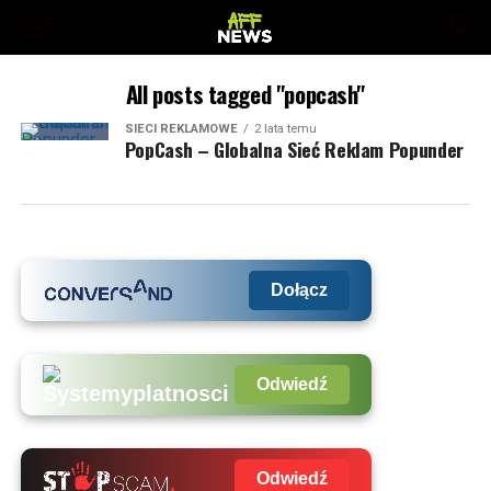
All posts tagged "popcash"
SIECI REKLAMOWE
2 lata temu
PopCash – Globalna Sieć Reklam Popunder
Dołącz
Odwiedź
Odwiedź