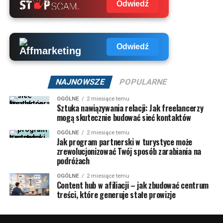
Odwiedź
Odwiedź
NAJNOWSZE
POPULARNE
OGÓLNE
2 miesiące temu
Sztuka nawiązywania relacji: Jak freelancerzy
mogą skutecznie budować sieć kontaktów
OGÓLNE
2 miesiące temu
Jak program partnerski w turystyce może
zrewolucjonizować Twój sposób zarabiania na
podróżach
OGÓLNE
2 miesiące temu
Content hub w afiliacji – jak zbudować centrum
treści, które generuje stałe prowizje