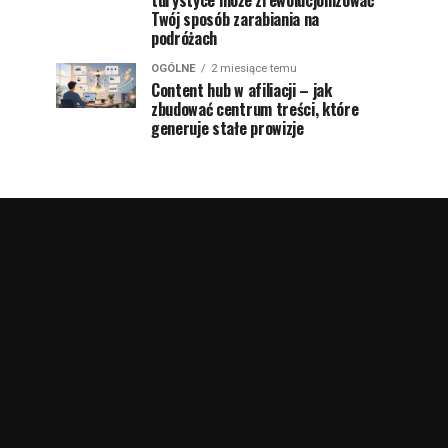
turystyce może zrewolucjonizować
Twój sposób zarabiania na
podróżach
OGÓLNE
2 miesiące temu
Content hub w afiliacji – jak
zbudować centrum treści, które
generuje stałe prowizje