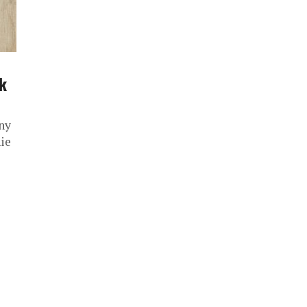
k
ny
ie