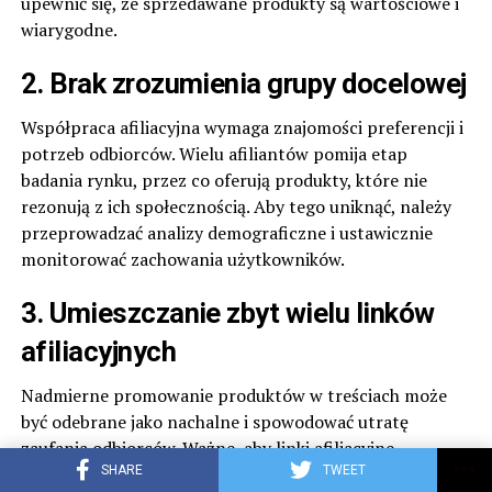
upewnić się, że sprzedawane produkty są wartościowe i
wiarygodne.
2. Brak zrozumienia grupy docelowej
Współpraca afiliacyjna wymaga znajomości preferencji i
potrzeb odbiorców. Wielu afiliantów pomija etap
badania rynku, przez co oferują produkty, które nie
rezonują z ich społecznością. Aby tego uniknąć, należy
przeprowadzać analizy demograficzne i ustawicznie
monitorować zachowania użytkowników.
3. Umieszczanie zbyt wielu linków
afiliacyjnych
Nadmierne promowanie produktów w treściach może
być odebrane jako nachalne i spowodować utratę
zaufania odbiorców. Ważne, aby linki afiliacyjne
umieszczać w sposób naturalny i tylko wtedy, gdy mają
SHARE
TWEET