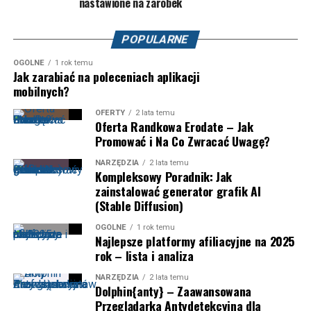
nastawione na zarobek
POPULARNE
OGÓLNE
1 rok temu
Jak zarabiać na poleceniach aplikacji
mobilnych?
OFERTY
2 lata temu
Oferta Randkowa Erodate – Jak
Promować i Na Co Zwracać Uwagę?
NARZĘDZIA
2 lata temu
Kompleksowy Poradnik: Jak
zainstalować generator grafik AI
(Stable Diffusion)
OGÓLNE
1 rok temu
Najlepsze platformy afiliacyjne na 2025
rok – lista i analiza
NARZĘDZIA
2 lata temu
Dolphin{anty} – Zaawansowana
Przeglądarka Antydetekcyjna dla