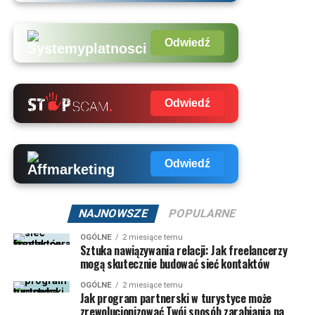
Odwiedź
Odwiedź
Odwiedź
NAJNOWSZE
POPULARNE
OGÓLNE
2 miesiące temu
Sztuka nawiązywania relacji: Jak freelancerzy
mogą skutecznie budować sieć kontaktów
OGÓLNE
2 miesiące temu
Jak program partnerski w turystyce może
zrewolucjonizować Twój sposób zarabiania na