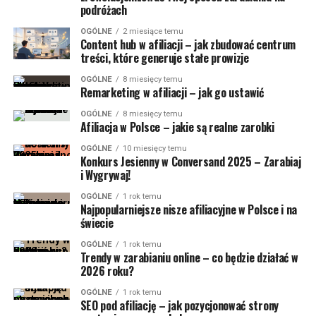
podróżach
OGÓLNE
2 miesiące temu
Content hub w afiliacji – jak zbudować centrum
treści, które generuje stałe prowizje
OGÓLNE
8 miesięcy temu
Remarketing w afiliacji – jak go ustawić
OGÓLNE
8 miesięcy temu
Afiliacja w Polsce – jakie są realne zarobki
OGÓLNE
10 miesięcy temu
Konkurs Jesienny w Conversand 2025 – Zarabiaj
i Wygrywaj!
OGÓLNE
1 rok temu
Najpopularniejsze nisze afiliacyjne w Polsce i na
świecie
OGÓLNE
1 rok temu
Trendy w zarabianiu online – co będzie działać w
2026 roku?
OGÓLNE
1 rok temu
SEO pod afiliację – jak pozycjonować strony