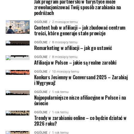
Jak program partnerski w turystyce może
zrewolucjonizować Twój sposób zarabiania na
podróżach
OGÓLNE
2 miesiące temu
Content hub w afiliacji – jak zbudować centrum
treści, które generuje stałe prowizje
OGÓLNE
8 miesięcy temu
Remarketing w afiliacji – jak go ustawić
OGÓLNE
8 miesięcy temu
Afiliacja w Polsce – jakie są realne zarobki
OGÓLNE
10 miesięcy temu
Konkurs Jesienny w Conversand 2025 – Zarabiaj
i Wygrywaj!
OGÓLNE
1 rok temu
Najpopularniejsze nisze afiliacyjne w Polsce i na
świecie
OGÓLNE
1 rok temu
Trendy w zarabianiu online – co będzie działać w
2026 roku?
OGÓLNE
1 rok temu