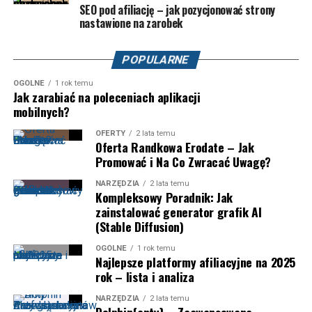
SEO pod afiliację – jak pozycjonować strony
nastawione na zarobek
POPULARNE
OGÓLNE
1 rok temu
Jak zarabiać na poleceniach aplikacji
mobilnych?
OFERTY
2 lata temu
Oferta Randkowa Erodate – Jak
Promować i Na Co Zwracać Uwagę?
NARZĘDZIA
2 lata temu
Kompleksowy Poradnik: Jak
zainstalować generator grafik AI
(Stable Diffusion)
OGÓLNE
1 rok temu
Najlepsze platformy afiliacyjne na 2025
rok – lista i analiza
NARZĘDZIA
2 lata temu