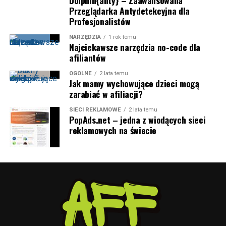
Dolphin{anty} – Zaawansowana
Przeglądarka Antydetekcyjna dla
Profesjonalistów
NARZĘDZIA
1 rok temu
Najciekawsze narzędzia no-code dla
afiliantów
OGÓLNE
2 lata temu
Jak mamy wychowujące dzieci mogą
zarabiać w afiliacji?
SIECI REKLAMOWE
2 lata temu
PopAds.net – jedna z wiodących sieci
reklamowych na świecie