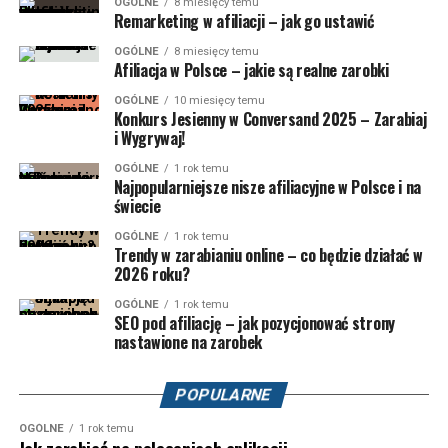
OGÓLNE
8 miesięcy temu
Remarketing w afiliacji – jak go ustawić
OGÓLNE
8 miesięcy temu
Afiliacja w Polsce – jakie są realne zarobki
OGÓLNE
10 miesięcy temu
Konkurs Jesienny w Conversand 2025 – Zarabiaj
i Wygrywaj!
OGÓLNE
1 rok temu
Najpopularniejsze nisze afiliacyjne w Polsce i na
świecie
OGÓLNE
1 rok temu
Trendy w zarabianiu online – co będzie działać w
2026 roku?
OGÓLNE
1 rok temu
SEO pod afiliację – jak pozycjonować strony
nastawione na zarobek
POPULARNE
OGÓLNE
1 rok temu