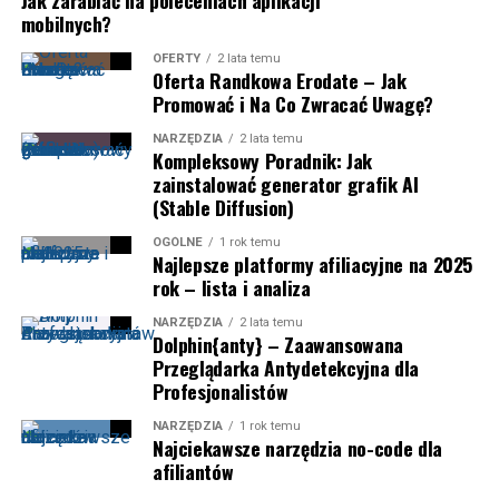
Jak zarabiać na poleceniach aplikacji
mobilnych?
OFERTY
2 lata temu
Oferta Randkowa Erodate – Jak
Promować i Na Co Zwracać Uwagę?
NARZĘDZIA
2 lata temu
Kompleksowy Poradnik: Jak
zainstalować generator grafik AI
(Stable Diffusion)
OGÓLNE
1 rok temu
Najlepsze platformy afiliacyjne na 2025
rok – lista i analiza
NARZĘDZIA
2 lata temu
Dolphin{anty} – Zaawansowana
Przeglądarka Antydetekcyjna dla
Profesjonalistów
NARZĘDZIA
1 rok temu
Najciekawsze narzędzia no-code dla
afiliantów