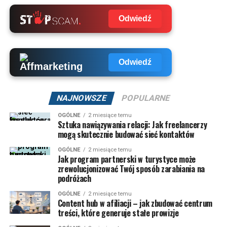
Odwiedź
Odwiedź
NAJNOWSZE
POPULARNE
OGÓLNE
2 miesiące temu
Sztuka nawiązywania relacji: Jak freelancerzy
mogą skutecznie budować sieć kontaktów
OGÓLNE
2 miesiące temu
Jak program partnerski w turystyce może
zrewolucjonizować Twój sposób zarabiania na
podróżach
OGÓLNE
2 miesiące temu
Content hub w afiliacji – jak zbudować centrum
treści, które generuje stałe prowizje