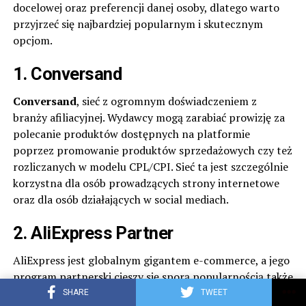
docelowej oraz preferencji danej osoby, dlatego warto
przyjrzeć się najbardziej popularnym i skutecznym
opcjom.
1.
Conversand
Conversand
, sieć z ogromnym doświadczeniem z
branży afiliacyjnej. Wydawcy mogą zarabiać prowizję za
polecanie produktów dostępnych na platformie
poprzez promowanie produktów sprzedażowych czy też
rozliczanych w modelu CPL/CPI. Sieć ta jest szczególnie
korzystna dla osób prowadzących strony internetowe
oraz dla osób działających w social mediach.
2.
AliExpress Partner
AliExpress jest globalnym gigantem e-commerce, a jego
program partnerski cieszy się sporą popularnością także
w Polsce. Partnerzy otrzymują prowizję za każdą
SHARE
TWEET