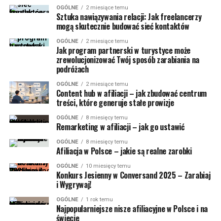
OGÓLNE
2 miesiące temu
Sztuka nawiązywania relacji: Jak freelancerzy
mogą skutecznie budować sieć kontaktów
OGÓLNE
2 miesiące temu
Jak program partnerski w turystyce może
zrewolucjonizować Twój sposób zarabiania na
podróżach
OGÓLNE
2 miesiące temu
Content hub w afiliacji – jak zbudować centrum
treści, które generuje stałe prowizje
OGÓLNE
8 miesięcy temu
Remarketing w afiliacji – jak go ustawić
OGÓLNE
8 miesięcy temu
Afiliacja w Polsce – jakie są realne zarobki
OGÓLNE
10 miesięcy temu
Konkurs Jesienny w Conversand 2025 – Zarabiaj
i Wygrywaj!
OGÓLNE
1 rok temu
Najpopularniejsze nisze afiliacyjne w Polsce i na
świecie