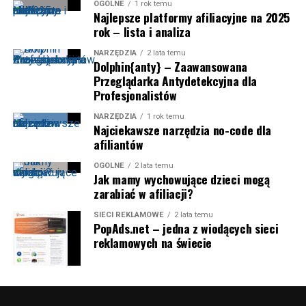
OGÓLNE
1 rok temu
Najlepsze platformy afiliacyjne na 2025
rok – lista i analiza
NARZĘDZIA
2 lata temu
Dolphin{anty} – Zaawansowana
Przeglądarka Antydetekcyjna dla
Profesjonalistów
NARZĘDZIA
1 rok temu
Najciekawsze narzędzia no-code dla
afiliantów
OGÓLNE
2 lata temu
Jak mamy wychowujące dzieci mogą
zarabiać w afiliacji?
SIECI REKLAMOWE
2 lata temu
PopAds.net – jedna z wiodących sieci
reklamowych na świecie