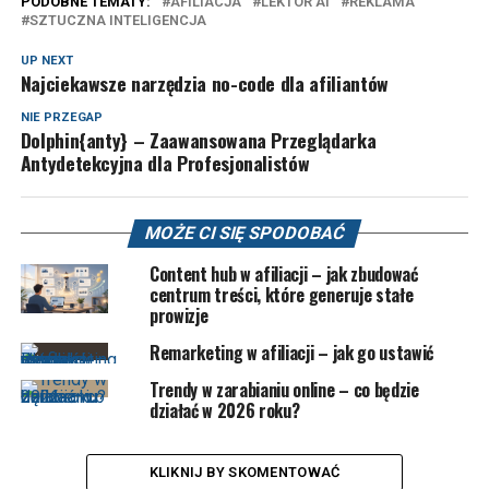
PODOBNE TEMATY:
AFILIACJA
LEKTOR AI
REKLAMA
SZTUCZNA INTELIGENCJA
UP NEXT
Najciekawsze narzędzia no-code dla afiliantów
NIE PRZEGAP
Dolphin{anty} – Zaawansowana Przeglądarka
Antydetekcyjna dla Profesjonalistów
MOŻE CI SIĘ SPODOBAĆ
Content hub w afiliacji – jak zbudować
centrum treści, które generuje stałe
prowizje
Remarketing w afiliacji – jak go ustawić
Trendy w zarabianiu online – co będzie
działać w 2026 roku?
KLIKNIJ BY SKOMENTOWAĆ