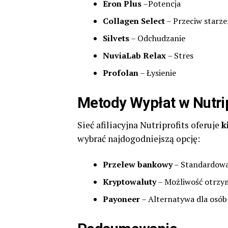
Eron Plus
–Potencja
Collagen Select
– Przeciw starze
Silvets
– Odchudzanie
NuviaLab Relax
– Stres
Profolan
– Łysienie
Metody Wypłat w Nutrip
Sieć afiliacyjna Nutriprofits oferuje
k
wybrać najdogodniejszą opcję:
Przelew bankowy
– Standardowa
Kryptowaluty
– Możliwość otrzy
Payoneer
– Alternatywa dla osób