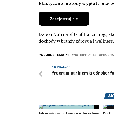
Elastyczne metody wypłat:
przele
Dzięki Nutriprofits afilianci mogą s
dochody w branży zdrowia i wellness.
PODOBNE TEMATY:
NUTRIPROFITS
PROGRA
NIE PRZEGAP
Program partnerski eBrokerPa
MO
Jak program partnerski w turystyce
Czy Co