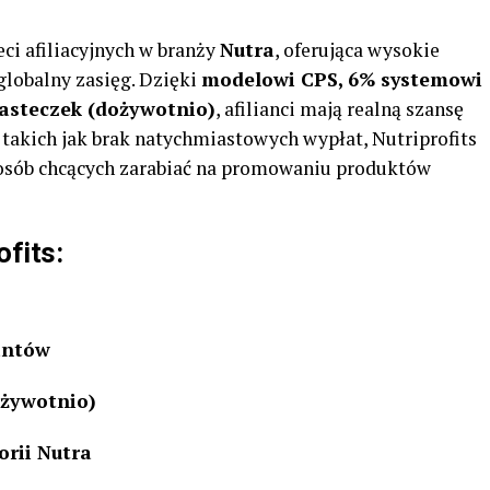
eci afiliacyjnych w branży
Nutra
, oferująca wysokie
globalny zasięg. Dzięki
modelowi CPS, 6% systemowi
iasteczek (dożywotnio)
, afilianci mają realną szansę
 takich jak brak natychmiastowych wypłat, Nutriprofits
osób chcących zarabiać na promowaniu produktów
ofits:
antów
ożywotnio)
rii Nutra