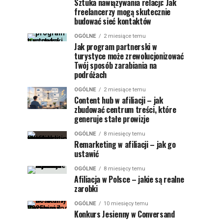
Sztuka nawiązywania relacji: Jak
freelancerzy mogą skutecznie
budować sieć kontaktów
OGÓLNE
2 miesiące temu
Jak program partnerski w
turystyce może zrewolucjonizować
Twój sposób zarabiania na
podróżach
OGÓLNE
2 miesiące temu
Content hub w afiliacji – jak
zbudować centrum treści, które
generuje stałe prowizje
OGÓLNE
8 miesięcy temu
Remarketing w afiliacji – jak go
ustawić
OGÓLNE
8 miesięcy temu
Afiliacja w Polsce – jakie są realne
zarobki
OGÓLNE
10 miesięcy temu
Konkurs Jesienny w Conversand