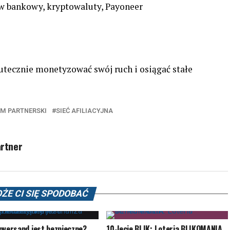
w bankowy, kryptowaluty, Payoneer
kutecznie monetyzować swój ruch i osiągać stałe
M PARTNERSKI
SIEĆ AFILIACYJNA
rtner
ŻE CI SIĘ SPODOBAĆ
nversand jest bezpieczne?
10-lecie BLIK: Loteria BLIKOMANIA