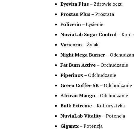
Eyevita Plus
– Zdrowie oczu
Prostan Plus
– Prostata
Folicerin
– Łysienie
NuviaLab Sugar Control
– Kontr
Varicorin
– Żylaki
Night Mega Burner
– Odchudzan
Fat Burn Active
– Orchudzanie
Piperinox
– Odchudzanie
Green Coffee 5K
– Odchudzanie
African Mango
– Odchudzanie
Bulk Extreme
– Kulturystyka
NuviaLab Vitality
– Potencja
Gigantx
– Potencja