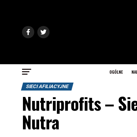
OGÓLNE
NA
SIECI AFILIACYJNE
Nutriprofits – Si
Nutra