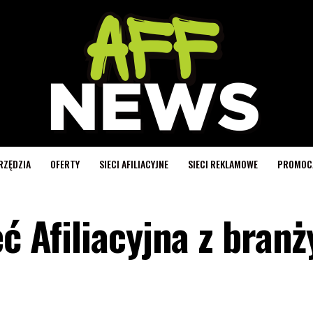
RZĘDZIA
OFERTY
SIECI AFILIACYJNE
SIECI REKLAMOWE
PROMOC
eć Afiliacyjna z branż