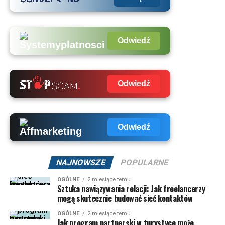
Odwiedź
Odwiedź
Odwiedź
NAJNOWSZE
POPULARNE
OGÓLNE
2 miesiące temu
Sztuka nawiązywania relacji: Jak freelancerzy
mogą skutecznie budować sieć kontaktów
OGÓLNE
2 miesiące temu
Jak program partnerski w turystyce może