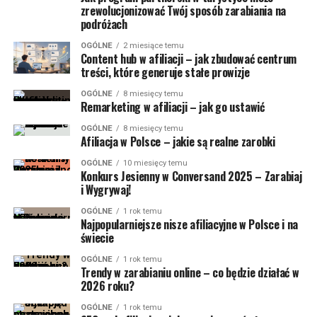
zrewolucjonizować Twój sposób zarabiania na
podróżach
OGÓLNE
2 miesiące temu
Content hub w afiliacji – jak zbudować centrum
treści, które generuje stałe prowizje
OGÓLNE
8 miesięcy temu
Remarketing w afiliacji – jak go ustawić
OGÓLNE
8 miesięcy temu
Afiliacja w Polsce – jakie są realne zarobki
OGÓLNE
10 miesięcy temu
Konkurs Jesienny w Conversand 2025 – Zarabiaj
i Wygrywaj!
OGÓLNE
1 rok temu
Najpopularniejsze nisze afiliacyjne w Polsce i na
świecie
OGÓLNE
1 rok temu
Trendy w zarabianiu online – co będzie działać w
2026 roku?
OGÓLNE
1 rok temu