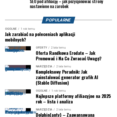
SEO pod afiliację – jak pozycjonować strony
nastawione na zarobek
POPULARNE
OGÓLNE
1 rok temu
Jak zarabiać na poleceniach aplikacji
mobilnych?
OFERTY
2 lata temu
Oferta Randkowa Erodate – Jak
Promować i Na Co Zwracać Uwagę?
NARZĘDZIA
2 lata temu
Kompleksowy Poradnik: Jak
zainstalować generator grafik AI
(Stable Diffusion)
OGÓLNE
1 rok temu
Najlepsze platformy afiliacyjne na 2025
rok – lista i analiza
NARZĘDZIA
2 lata temu
Dolphin{anty} – Zaawansowana