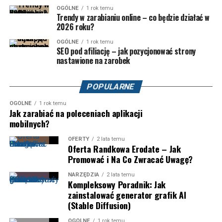
OGÓLNE
1 rok temu
Trendy w zarabianiu online – co będzie działać w
2026 roku?
OGÓLNE
1 rok temu
SEO pod afiliację – jak pozycjonować strony
nastawione na zarobek
POPULARNE
OGÓLNE
1 rok temu
Jak zarabiać na poleceniach aplikacji
mobilnych?
OFERTY
2 lata temu
Oferta Randkowa Erodate – Jak
Promować i Na Co Zwracać Uwagę?
NARZĘDZIA
2 lata temu
Kompleksowy Poradnik: Jak
zainstalować generator grafik AI
(Stable Diffusion)
OGÓLNE
1 rok temu