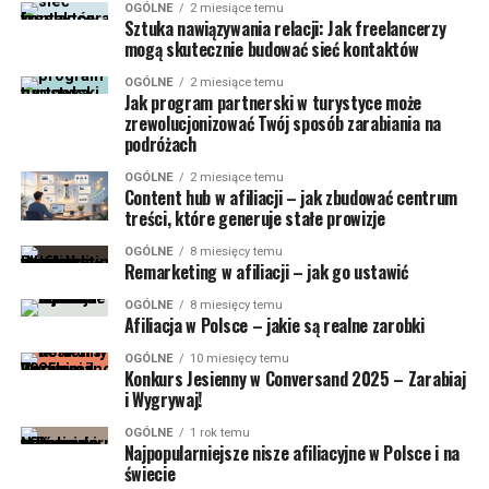
OGÓLNE
2 miesiące temu
Sztuka nawiązywania relacji: Jak freelancerzy
mogą skutecznie budować sieć kontaktów
OGÓLNE
2 miesiące temu
Jak program partnerski w turystyce może
zrewolucjonizować Twój sposób zarabiania na
podróżach
OGÓLNE
2 miesiące temu
Content hub w afiliacji – jak zbudować centrum
treści, które generuje stałe prowizje
OGÓLNE
8 miesięcy temu
Remarketing w afiliacji – jak go ustawić
OGÓLNE
8 miesięcy temu
Afiliacja w Polsce – jakie są realne zarobki
OGÓLNE
10 miesięcy temu
Konkurs Jesienny w Conversand 2025 – Zarabiaj
i Wygrywaj!
OGÓLNE
1 rok temu
Najpopularniejsze nisze afiliacyjne w Polsce i na
świecie