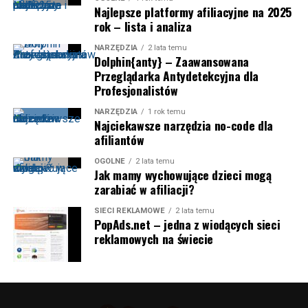
Najlepsze platformy afiliacyjne na 2025
rok – lista i analiza
NARZĘDZIA
2 lata temu
Dolphin{anty} – Zaawansowana
Przeglądarka Antydetekcyjna dla
Profesjonalistów
NARZĘDZIA
1 rok temu
Najciekawsze narzędzia no-code dla
afiliantów
OGÓLNE
2 lata temu
Jak mamy wychowujące dzieci mogą
zarabiać w afiliacji?
SIECI REKLAMOWE
2 lata temu
PopAds.net – jedna z wiodących sieci
reklamowych na świecie