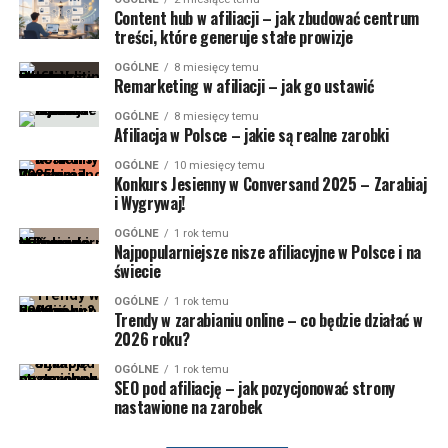
Content hub w afiliacji – jak zbudować centrum
treści, które generuje stałe prowizje
OGÓLNE
8 miesięcy temu
Remarketing w afiliacji – jak go ustawić
OGÓLNE
8 miesięcy temu
Afiliacja w Polsce – jakie są realne zarobki
OGÓLNE
10 miesięcy temu
Konkurs Jesienny w Conversand 2025 – Zarabiaj
i Wygrywaj!
OGÓLNE
1 rok temu
Najpopularniejsze nisze afiliacyjne w Polsce i na
świecie
OGÓLNE
1 rok temu
Trendy w zarabianiu online – co będzie działać w
2026 roku?
OGÓLNE
1 rok temu
SEO pod afiliację – jak pozycjonować strony
nastawione na zarobek