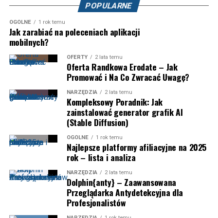
POPULARNE
OGÓLNE
1 rok temu
Jak zarabiać na poleceniach aplikacji
mobilnych?
OFERTY
2 lata temu
Oferta Randkowa Erodate – Jak
Promować i Na Co Zwracać Uwagę?
NARZĘDZIA
2 lata temu
Kompleksowy Poradnik: Jak
zainstalować generator grafik AI
(Stable Diffusion)
OGÓLNE
1 rok temu
Najlepsze platformy afiliacyjne na 2025
rok – lista i analiza
NARZĘDZIA
2 lata temu
Dolphin{anty} – Zaawansowana
Przeglądarka Antydetekcyjna dla
Profesjonalistów
NARZĘDZIA
1 rok temu