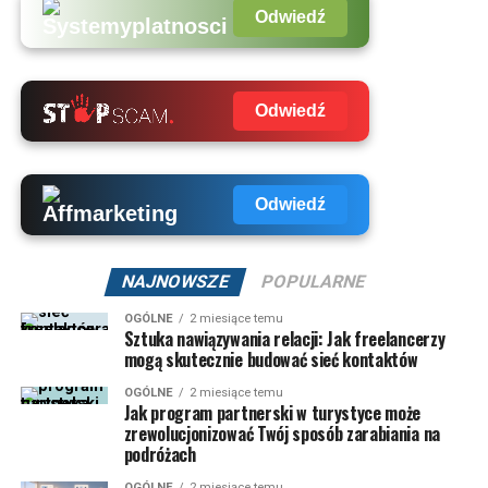
Odwiedź
Odwiedź
Odwiedź
NAJNOWSZE
POPULARNE
OGÓLNE
2 miesiące temu
Sztuka nawiązywania relacji: Jak freelancerzy
mogą skutecznie budować sieć kontaktów
OGÓLNE
2 miesiące temu
Jak program partnerski w turystyce może
zrewolucjonizować Twój sposób zarabiania na
podróżach
OGÓLNE
2 miesiące temu