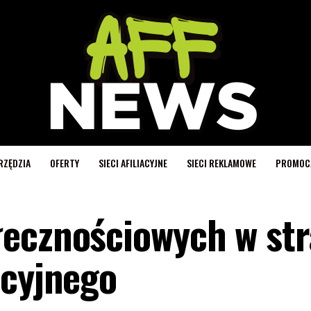
RZĘDZIA
OFERTY
SIECI AFILIACYJNE
SIECI REKLAMOWE
PROMOC
ecznościowych w str
acyjnego