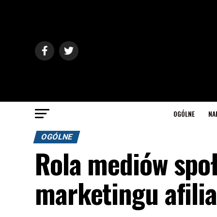
OGÓLNE
NA
OGÓLNE
Rola mediów społ
marketingu afili