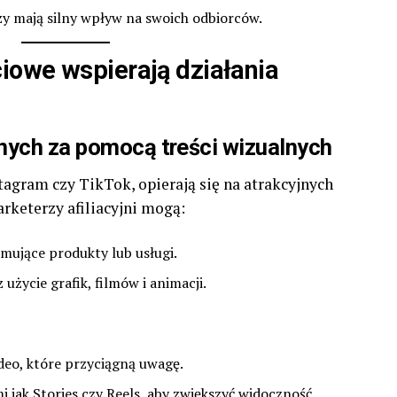
zy mają silny wpływ na swoich odbiorców.
iowe wspierają działania
jnych za pomocą treści wizualnych
tagram czy TikTok, opierają się na atrakcyjnych
rketerzy afiliacyjni mogą:
ujące produkty lub usługi.
życie grafik, filmów i animacji.
wideo, które przyciągną uwagę.
 jak Stories czy Reels, aby zwiększyć widoczność.