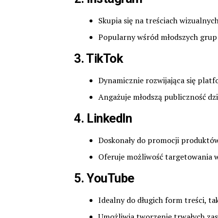
Skupia się na treściach wizualny
Popularny wśród młodszych grup
3.
TikTok
Dynamicznie rozwijająca się plat
Angażuje młodszą publiczność dz
4.
LinkedIn
Doskonały do promocji produktów 
Oferuje możliwość targetowania we
5.
YouTube
Idealny do długich form treści, ta
Umożliwia tworzenie trwałych za