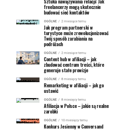
Sztuka nawiązywania relacji: Jak
freelancerzy mogą skutecznie
budować sieć kontaktów
OGÓLNE
2 miesiące temu
Jak program partnerski w
turystyce może zrewolucjonizować
Twój sposób zarabiania na
podróżach
OGÓLNE
2 miesiące temu
Content hub w afiliacji – jak
zbudować centrum treści, które
generuje stałe prowizje
OGÓLNE
8 miesięcy temu
Remarketing w afiliacji – jak go
ustawić
OGÓLNE
8 miesięcy temu
Afiliacja w Polsce – jakie są realne
zarobki
OGÓLNE
10 miesięcy temu
Konkurs Jesienny w Conversand