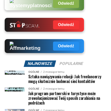
Odwiedź
Odwiedź
Odwiedź
NAJNOWSZE
POPULARNE
OGÓLNE
2 miesiące temu
Sztuka nawiązywania relacji: Jak freelancerzy
mogą skutecznie budować sieć kontaktów
OGÓLNE
2 miesiące temu
Jak program partnerski w turystyce może
zrewolucjonizować Twój sposób zarabiania na
podróżach
OGÓLNE
2 miesiące temu