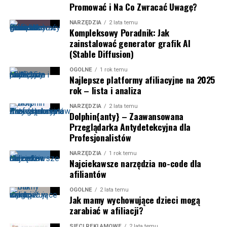
Promować i Na Co Zwracać Uwagę?
NARZĘDZIA
2 lata temu
Kompleksowy Poradnik: Jak
zainstalować generator grafik AI
(Stable Diffusion)
OGÓLNE
1 rok temu
Najlepsze platformy afiliacyjne na 2025
rok – lista i analiza
NARZĘDZIA
2 lata temu
Dolphin{anty} – Zaawansowana
Przeglądarka Antydetekcyjna dla
Profesjonalistów
NARZĘDZIA
1 rok temu
Najciekawsze narzędzia no-code dla
afiliantów
OGÓLNE
2 lata temu
Jak mamy wychowujące dzieci mogą
zarabiać w afiliacji?
SIECI REKLAMOWE
2 lata temu