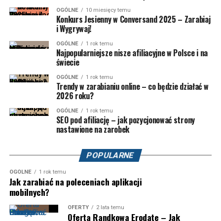
OGÓLNE
10 miesięcy temu
Konkurs Jesienny w Conversand 2025 – Zarabiaj
i Wygrywaj!
OGÓLNE
1 rok temu
Najpopularniejsze nisze afiliacyjne w Polsce i na
świecie
OGÓLNE
1 rok temu
Trendy w zarabianiu online – co będzie działać w
2026 roku?
OGÓLNE
1 rok temu
SEO pod afiliację – jak pozycjonować strony
nastawione na zarobek
POPULARNE
OGÓLNE
1 rok temu
Jak zarabiać na poleceniach aplikacji
mobilnych?
OFERTY
2 lata temu
Oferta Randkowa Erodate – Jak