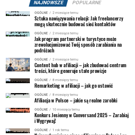
NAJNOWSZE
POPULARNE
OGÓLNE
2 miesiące temu
Sztuka nawiązywania relacji: Jak freelancerzy
mogą skutecznie budować sieć kontaktów
OGÓLNE
2 miesiące temu
Jak program partnerski w turystyce może
zrewolucjonizować Twój sposób zarabiania na
podróżach
OGÓLNE
2 miesiące temu
Content hub w afiliacji – jak zbudować centrum
treści, które generuje stałe prowizje
OGÓLNE
8 miesięcy temu
Remarketing w afiliacji – jak go ustawić
OGÓLNE
8 miesięcy temu
Afiliacja w Polsce – jakie są realne zarobki
OGÓLNE
10 miesięcy temu
Konkurs Jesienny w Conversand 2025 – Zarabiaj
i Wygrywaj!
OGÓLNE
1 rok temu