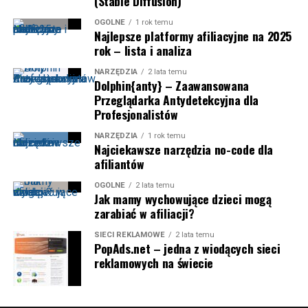
(Stable Diffusion)
OGÓLNE
1 rok temu
Najlepsze platformy afiliacyjne na 2025
rok – lista i analiza
NARZĘDZIA
2 lata temu
Dolphin{anty} – Zaawansowana
Przeglądarka Antydetekcyjna dla
Profesjonalistów
NARZĘDZIA
1 rok temu
Najciekawsze narzędzia no-code dla
afiliantów
OGÓLNE
2 lata temu
Jak mamy wychowujące dzieci mogą
zarabiać w afiliacji?
SIECI REKLAMOWE
2 lata temu
PopAds.net – jedna z wiodących sieci
reklamowych na świecie