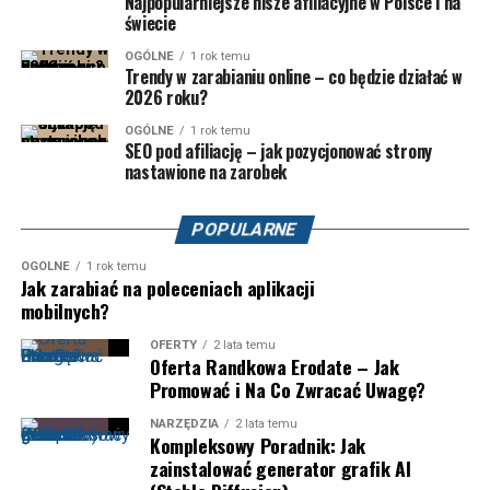
Najpopularniejsze nisze afiliacyjne w Polsce i na
świecie
OGÓLNE
1 rok temu
Trendy w zarabianiu online – co będzie działać w
2026 roku?
OGÓLNE
1 rok temu
SEO pod afiliację – jak pozycjonować strony
nastawione na zarobek
POPULARNE
OGÓLNE
1 rok temu
Jak zarabiać na poleceniach aplikacji
mobilnych?
OFERTY
2 lata temu
Oferta Randkowa Erodate – Jak
Promować i Na Co Zwracać Uwagę?
NARZĘDZIA
2 lata temu
Kompleksowy Poradnik: Jak
zainstalować generator grafik AI