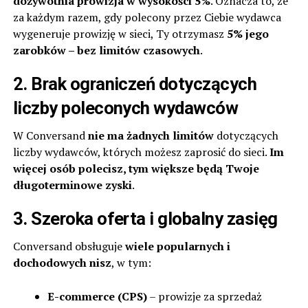
dożywotnia prowizja w wysokości 5%
. Oznacza to, że
za każdym razem, gdy polecony przez Ciebie wydawca
wygeneruje prowizję w sieci, Ty otrzymasz
5% jego
zarobków – bez limitów czasowych
.
2. Brak ograniczeń dotyczących
liczby poleconych wydawców
W Conversand
nie ma żadnych limitów
dotyczących
liczby wydawców, których możesz zaprosić do sieci.
Im
więcej osób polecisz, tym większe będą Twoje
długoterminowe zyski
.
3. Szeroka oferta i globalny zasięg
Conversand obsługuje
wiele popularnych i
dochodowych nisz
, w tym:
E-commerce (CPS)
– prowizje za sprzedaż