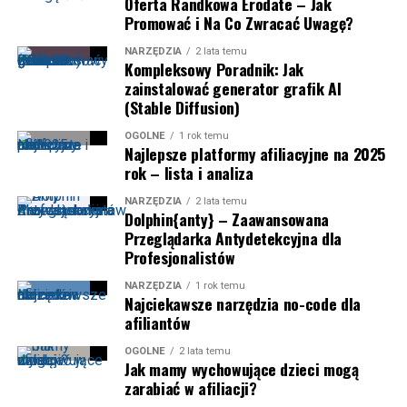
Oferta Randkowa Erodate – Jak
Promować i Na Co Zwracać Uwagę?
NARZĘDZIA
2 lata temu
Kompleksowy Poradnik: Jak
zainstalować generator grafik AI
(Stable Diffusion)
OGÓLNE
1 rok temu
Najlepsze platformy afiliacyjne na 2025
rok – lista i analiza
NARZĘDZIA
2 lata temu
Dolphin{anty} – Zaawansowana
Przeglądarka Antydetekcyjna dla
Profesjonalistów
NARZĘDZIA
1 rok temu
Najciekawsze narzędzia no-code dla
afiliantów
OGÓLNE
2 lata temu
Jak mamy wychowujące dzieci mogą
zarabiać w afiliacji?