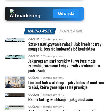
Odwiedź
NAJNOWSZE
POPULARNE
OGÓLNE
2 miesiące temu
Sztuka nawiązywania relacji: Jak freelancerzy
mogą skutecznie budować sieć kontaktów
OGÓLNE
2 miesiące temu
Jak program partnerski w turystyce może
zrewolucjonizować Twój sposób zarabiania na
podróżach
OGÓLNE
2 miesiące temu
Content hub w afiliacji – jak zbudować centrum
treści, które generuje stałe prowizje
OGÓLNE
8 miesięcy temu
Remarketing w afiliacji – jak go ustawić
OGÓLNE
8 miesięcy temu