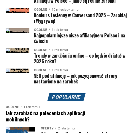
Afiliacja w Polsce – jakie są realne zarobki
OGÓLNE
10 miesięcy temu
Konkurs Jesienny w Conversand 2025 – Zarabiaj
i Wygrywaj!
OGÓLNE
1 rok temu
Najpopularniejsze nisze afiliacyjne w Polsce i na
świecie
OGÓLNE
1 rok temu
Trendy w zarabianiu online – co będzie działać w
2026 roku?
OGÓLNE
1 rok temu
SEO pod afiliację – jak pozycjonować strony
nastawione na zarobek
POPULARNE
OGÓLNE
1 rok temu
Jak zarabiać na poleceniach aplikacji
mobilnych?
OFERTY
2 lata temu