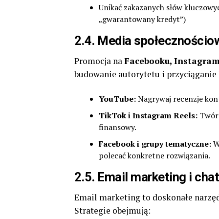
Unikać zakazanych słów kluczowyc
„gwarantowany kredyt”)
2.4. Media społecznościo
Promocja na
Facebooku, Instagram
budowanie autorytetu i przyciąganie 
YouTube:
Nagrywaj recenzje kont
TikTok i Instagram Reels:
Twórz 
finansowy.
Facebook i grupy tematyczne:
Wa
polecać konkretne rozwiązania.
2.5. Email marketing i cha
Email marketing to doskonałe narzę
Strategie obejmują: