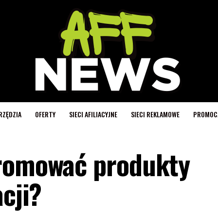
RZĘDZIA
OFERTY
SIECI AFILIACYJNE
SIECI REKLAMOWE
PROMOC
promować produkty
acji?