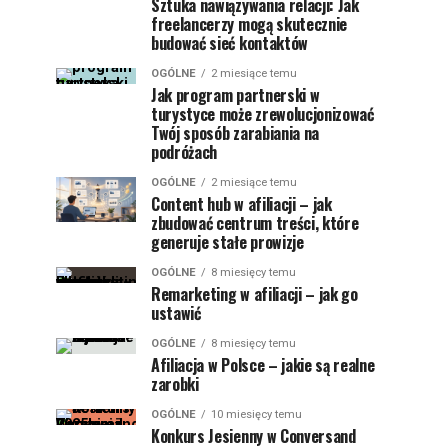
Sztuka nawiązywania relacji: Jak
freelancerzy mogą skutecznie
budować sieć kontaktów
OGÓLNE
2 miesiące temu
Jak program partnerski w
turystyce może zrewolucjonizować
Twój sposób zarabiania na
podróżach
OGÓLNE
2 miesiące temu
Content hub w afiliacji – jak
zbudować centrum treści, które
generuje stałe prowizje
OGÓLNE
8 miesięcy temu
Remarketing w afiliacji – jak go
ustawić
OGÓLNE
8 miesięcy temu
Afiliacja w Polsce – jakie są realne
zarobki
OGÓLNE
10 miesięcy temu
Konkurs Jesienny w Conversand