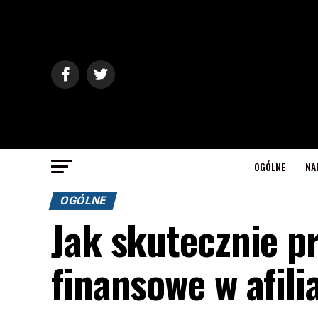
OGÓLNE
NA
OGÓLNE
Jak skutecznie 
finansowe w afili