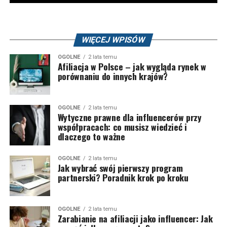
WIĘCEJ WPISÓW
OGÓLNE
2 lata temu
Afiliacja w Polsce – jak wygląda rynek w
porównaniu do innych krajów?
OGÓLNE
2 lata temu
Wytyczne prawne dla influencerów przy
współpracach: co musisz wiedzieć i
dlaczego to ważne
OGÓLNE
2 lata temu
Jak wybrać swój pierwszy program
partnerski? Poradnik krok po kroku
OGÓLNE
2 lata temu
Zarabianie na afiliacji jako influencer: Jak