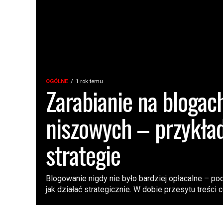
OGÓLNE
1 rok temu
Zarabianie na blogac
niszowych – przykład
strategie
Blogowanie nigdy nie było bardziej opłacalne – po
jak działać strategicznie. W dobie przesytu treści co