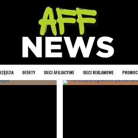
RZĘDZIA
OFERTY
SIECI AFILIACYJNE
SIECI REKLAMOWE
PROMOC