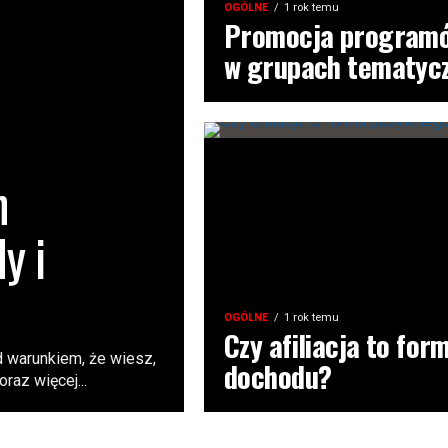
OGÓLNE
1 rok temu
Promocja programó
w grupach tematyc
h
y i
OGÓLNE
1 rok temu
Czy afiliacja to fo
d warunkiem, że wiesz,
dochodu?
raz więcej...