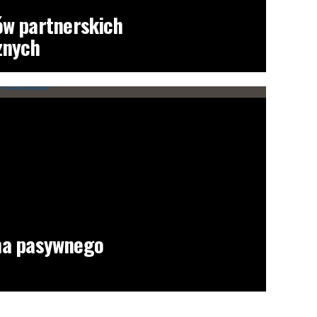
w partnerskich
znych
rma pasywnego